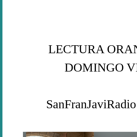
LECTURA ORAN
DOMINGO VI d
SanFranJaviRadio 